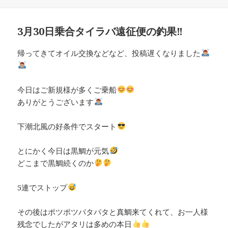
稿
テ
日:
ゴ
リ
3月30日乗合タイラバ遠征便の釣果‼︎
ー
帰ってきてオイル交換などなど、投稿遅くなりました
今日はご新規様が多くご乗船
ありがとうございます
下潮北風の好条件でスタート
とにかく今日は黒鯛が元気
どこまで黒鯛続くのか
5連でストップ
その後はポツポツパタパタと真鯛来てくれて、お一人様
残念でしたがアタリは多めの本日