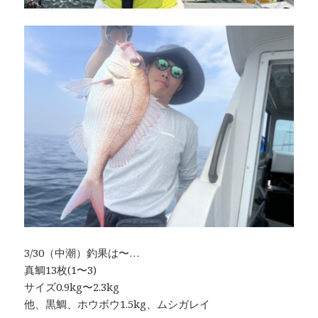
3/30（中潮）釣果は〜…
真鯛13枚(1〜3)
サイズ0.9kg〜2.3kg
他、黒鯛、ホウボウ1.5kg、ムシガレイ