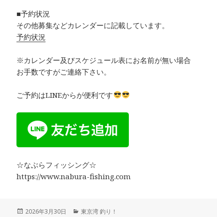
■予約状況
その他募集などカレンダーに記載しています。
予約状況
※カレンダー及びスケジュール表にお名前が無い場合
お手数ですがご連絡下さい。
ご予約はLINEからが便利です
☆なぶらフィッシング☆
https://www.nabura-fishing.com
投
2026年3月30日
カ
東京湾 釣り！