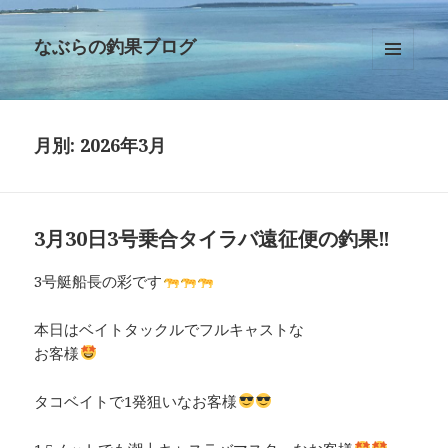
なぶらの釣果ブログ
メニュ
ーとウ
ィジェ
ット
月別: 2026年3月
3月30日3号乗合タイラバ遠征便の釣果‼︎
3号艇船長の彩です
本日はベイトタックルでフルキャストな
お客様
タコベイトで1発狙いなお客様