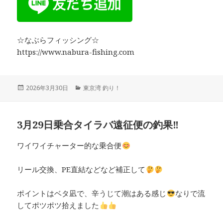
☆なぶらフィッシング☆
https://www.nabura-fishing.com
投
2026年3月30日
カ
東京湾 釣り！
稿
テ
日:
ゴ
リ
3月29日乗合タイラバ遠征便の釣果‼︎
ー
ワイワイチャーター的な乗合便
リール交換、PE直結などなど補正して
ポイントはベタ凪で、辛うじて潮はある感じ
なりで流
してポツポツ拾えました