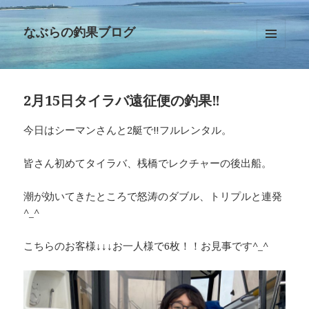
なぶらの釣果ブログ
メニュ
ーとウ
ィジェ
ット
2月15日タイラバ遠征便の釣果‼︎
今日はシーマンさんと2艇で‼︎フルレンタル。
皆さん初めてタイラバ、桟橋でレクチャーの後出船。
潮が効いてきたところで怒涛のダブル、トリプルと連発
^_^
こちらのお客様↓↓↓お一人様で6枚！！お見事です^_^