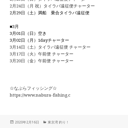
2月24日（月 祝）タイラバ遠征便チャーター
2月29日（土）満船 乗合タイラバ遠征便
■3月
3月01日（日）空き
3月02日（月）1dayチャーター
3月14日（土）タイラバ遠征便 チャーター
3月17日（火）午前便 チャーター
3月20日（金）午前便 チャーター
☆なぶらフィッシング☆
https://www.nabura-fishing.c
投
2020年2月16日
カ
東京湾 釣り！
稿
テ