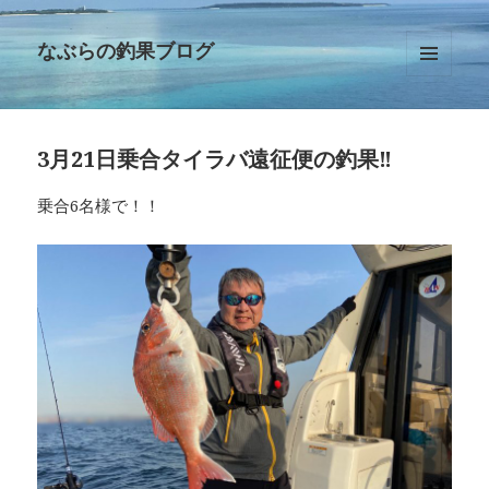
なぶらの釣果ブログ
メニュ
ーとウ
ィジェ
ット
3月21日乗合タイラバ遠征便の釣果‼︎
乗合6名様で！！