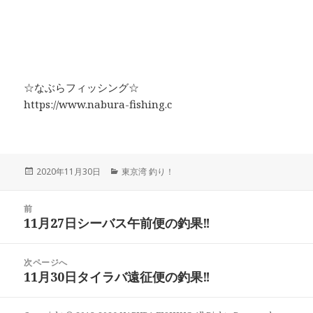
☆なぶらフィッシング☆
https://www.nabura-fishing.c
投
2020年11月30日
カ
東京湾 釣り！
稿
テ
日:
ゴ
投
前
リ
稿
11月27日シーバス午前便の釣果‼︎
ー
前
ナ
の
ビ
投
次ページへ
ゲ
稿:
11月30日タイラバ遠征便の釣果‼︎
次
ー
の
シ
投