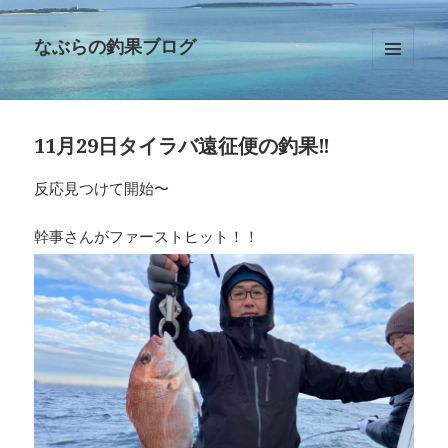
なぶらの釣果ブログ
メニュ
ーとウ
ィジェ
ット
11月29日タイラバ遠征便の釣果‼︎
反応見つけて開始〜
幹事さんがファーストヒット！！