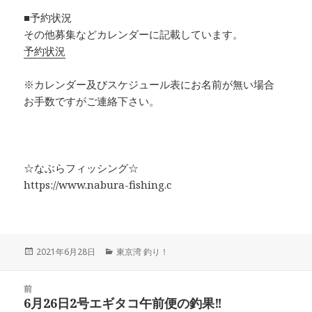
■予約状況
その他募集などカレンダーに記載しています。
予約状況
※カレンダー及びスケジュール表にお名前が無い場合
お手数ですがご連絡下さい。
☆なぶらフィッシング☆
https://www.nabura-fishing.c
投
2021年6月28日
カ
東京湾 釣り！
稿
テ
日:
ゴ
投
前
リ
稿
6月26日2号エギタコ午前便の釣果‼︎
ー
前