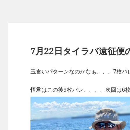
7月22日タイラバ遠征便の
玉食いパターンなのかなぁ、、、7枚バ
悟君はこの後3枚バレ、、、、次回は6