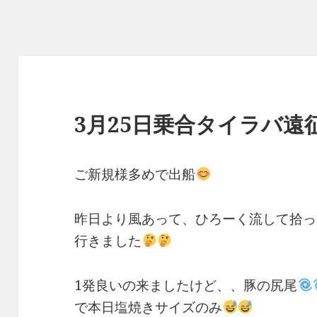
3月25日乗合タイラバ遠征
ご新規様多めで出船
昨日より風あって、ひろーく流して拾っ
行きました
1発良いの来ましたけど、、豚の尻尾
で本日塩焼きサイズのみ