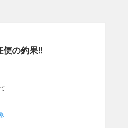
便の釣果‼︎
て