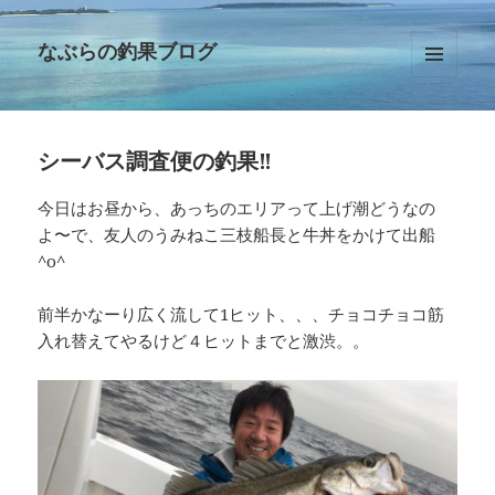
なぶらの釣果ブログ
メニュ
ーとウ
ィジェ
ット
シーバス調査便の釣果‼︎
今日はお昼から、あっちのエリアって上げ潮どうなの
よ〜で、友人のうみねこ三枝船長と牛丼をかけて出船
^o^
前半かなーり広く流して1ヒット、、、チョコチョコ筋
入れ替えてやるけど４ヒットまでと激渋。。