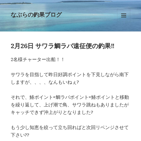
なぶらの釣果ブログ
メニュ
ーとウ
ィジェ
ット
2月26日 サワラ鯛ラバ遠征便の釣果‼︎
2名様チャーター出船！！
サワラを目指して昨日好調ポイントを下見しながら南下
しますが、、、、なんもいねぇ?
それで、鰆ポイント⇨鯛ラバポイント⇨鰆ポイントと移動
を繰り返して、上げ潮で鳥、サワラ跳ねもありましたが
キャッチできず沖上がりとなりました?
もう少し知恵を絞って立ち回ればと次回リベンジさせて
下さい??