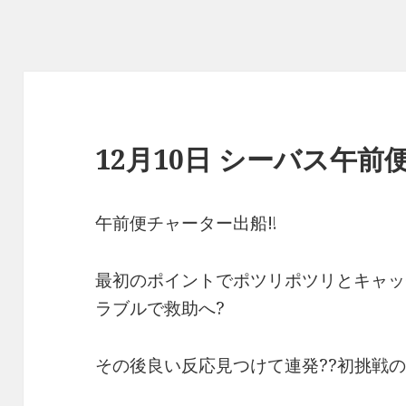
12月10日 シーバス午前便
午前便チャーター出船‼︎
最初のポイントでポツリポツリとキャッ
ラブルで救助へ?
その後良い反応見つけて連発??初挑戦