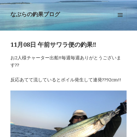
なぶらの釣果ブログ
メニュ
ーとウ
ィジェ
ット
11月08日 午前サワラ便の釣果‼︎
お2人様チャーター出船‼︎毎週毎週ありがとうございま
す??
反応あてて流しているとボイル発生して連発??92cm!!