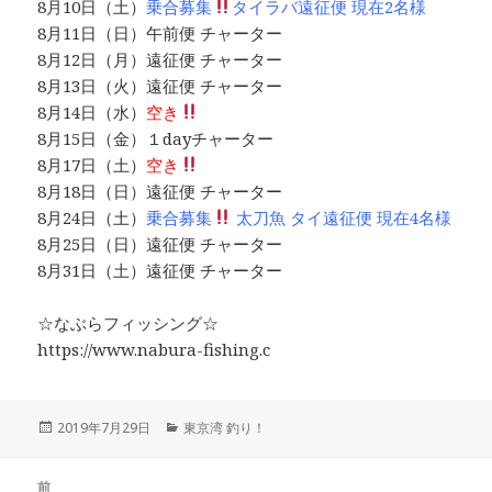
8月10日（土）
乗合募集
タイラバ遠征便 現在2名様
8月11日（日）午前便 チャーター
8月12日（月）遠征便 チャーター
8月13日（火）遠征便 チャーター
8月14日（水）
空き
8月15日（金）１dayチャーター
8月17日（土）
空き
8月18日（日）遠征便 チャーター
8月24日（土）
乗合募集
太刀魚 タイ遠征便 現在4名様
8月25日（日）遠征便 チャーター
8月31日（土）遠征便 チャーター
☆なぶらフィッシング☆
https://www.nabura-fishing.c
投
2019年7月29日
カ
東京湾 釣り！
稿
テ
日:
ゴ
投
前
リ